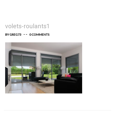
volets-roulants1
- -
BY GREG73
0 COMMENTS