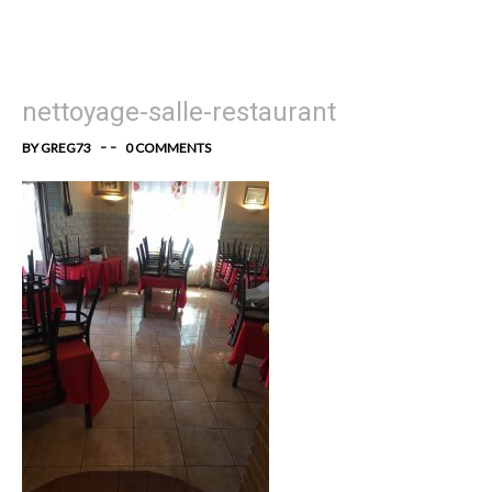
nettoyage-salle-restaurant
- -
BY GREG73
0 COMMENTS